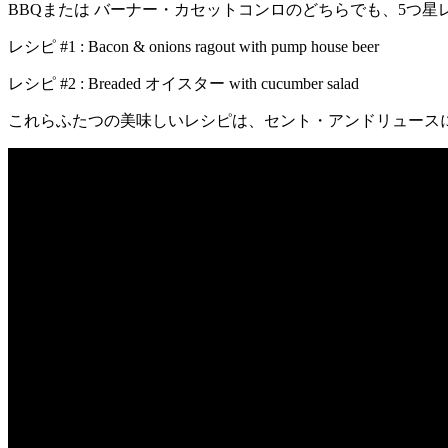
BBQまたは バーナー・カセットコンロのどちらでも、5つ
レシピ #1 : Bacon & onions ragout with pump house beer
レシピ #2 : Breaded オイスター with cucumber salad
これらふたつの美味しいレシピは、セント・アンドリュース