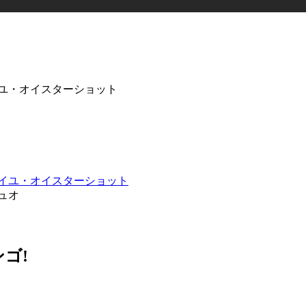
ユ・オイスターショット
ュオ
ゴ!