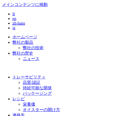
メインコンテンツに移動
fr
en
zh-hans
ja
ホームページ
弊社の製品
弊社の技術
弊社の歴史
ニュース
トレーサビリティ
品質/認証
持続可能な開発
パッケージング
レシピ
栄養価
オイスターの開け方
連絡先