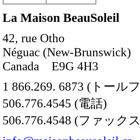
La Maison BeauSoleil
42, rue Otho
Néguac (New-Brunswick)
Canada E9G 4H3
1 866.269. 6873 (トー
506.776.4545 (電話)
506.776.4548 (ファックス