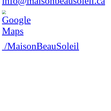
info@maisonbeausoleil.ca
/MaisonBeauSoleil