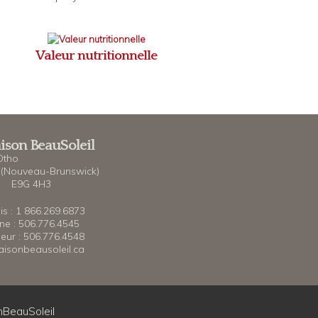
Valeur nutritionnelle
ison BeauSoleil
Otho
(Nouveau-Brunswick)
 E9G 4H3
is : 1 866.269.6873
ne : 506.776.4545
eur : 506.776.4548
isonbeausoleil.ca
BeauSoleil