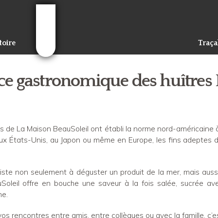
Aller au
contenu
principal
toire
Traçab
ce gastronomique des huîtres 
es de La Maison BeauSoleil ont établi la norme nord-américaine à
aux États-Unis, au Japon ou même en Europe, les fins adeptes 
iste non seulement à déguster un produit de la mer, mais aus
oleil offre en bouche une saveur à la fois salée, sucrée av
me.
vos rencontres entre amis, entre collègues ou avec la famille, c’est 