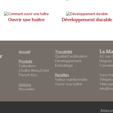
Ouvrir une huître
Développement durable
La Ma
Accueil
Tracabilité
ur
Qualité/Certification
42, rue 
Développement
Néguac 
Produits
Emballage
Canada
Cultivation
L'huître BeauSoleil
French Kiss
Recettes
Sans fra
Valeur nutritionnelle
Télépho
Ouvrir une huître
Télécopi
Histoire
info@ma
Nouvelles
/Maison