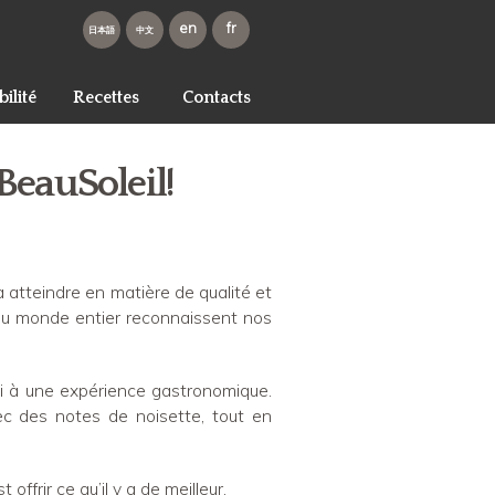
en
fr
ja
zh-
hans
ilité
Recettes
Contacts
BeauSoleil!
 atteindre en matière de qualité et
du monde entier reconnaissent nos
si à une expérience gastronomique.
ec des notes de noisette, tout en
offrir ce qu’il y a de meilleur.