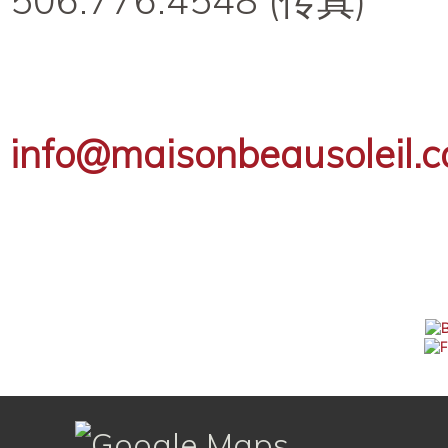
506.776.4548 (传真)
info@maisonbeausoleil.c