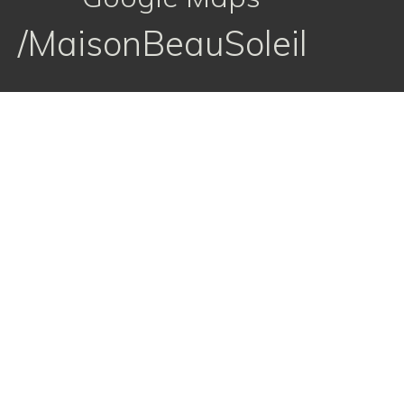
/MaisonBeauSoleil